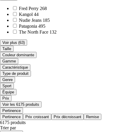
Fred Perry
268
Kangol
44
Nudie Jeans
185
Patagonia
495
The North Face
132
Voir plus
(63)
Taille
Couleur dominante
Gamme
Caractéristique
Type de produit
Genre
Sport
Équipe
Prix
Voir les 6175 produits
Pertinence
Pertinence
Prix croissant
Prix décroissant
Remise
6175 produits
Trier par