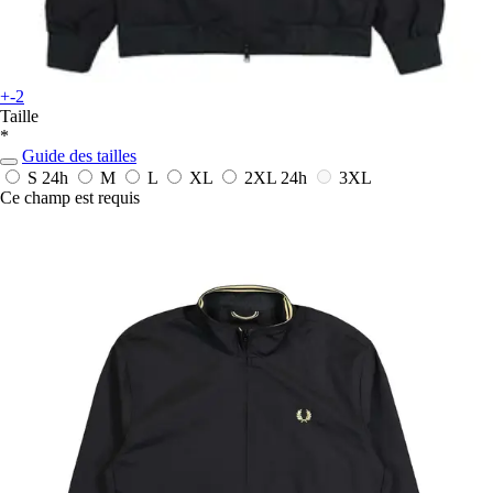
+-2
Taille
*
Guide des tailles
S
24h
M
L
XL
2XL
24h
3XL
Ce champ est requis