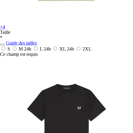
+4
Taille
*
Guide des tailles
S
M
24h
L
24h
XL
24h
2XL
Ce champ est requis