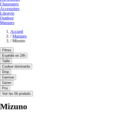
Chaussures
Accessoires
Lifestyle
Outdoor
Marques
Accueil
/
Marques
/
Mizuno
Filtres
Expédié en 24h
Taille
Couleur dominante
Drop
Gamme
Genre
Prix
Voir les 56 produits
Mizuno