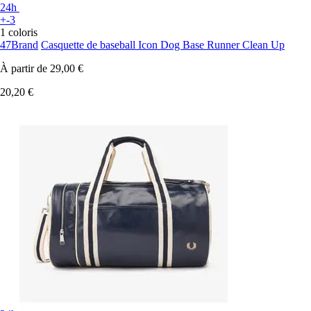
24h
+-3
1 coloris
47Brand
Casquette de baseball Icon Dog Base Runner Clean Up
À partir de
29,00 €
20,20 €