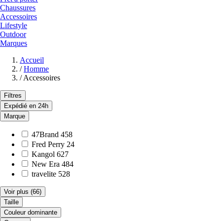
Chaussures
Accessoires
Lifestyle
Outdoor
Marques
Accueil
/
Homme
/
Accessoires
Filtres
Expédié en 24h
Marque
47Brand
458
Fred Perry
24
Kangol
627
New Era
484
travelite
528
Voir plus
(66)
Taille
Couleur dominante