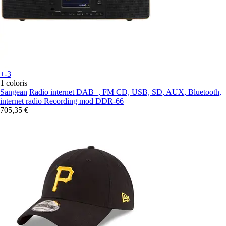
+-3
1 coloris
Sangean
Radio internet DAB+, FM CD, USB, SD, AUX, Bluetooth,
internet radio Recording mod DDR-66
705,35 €