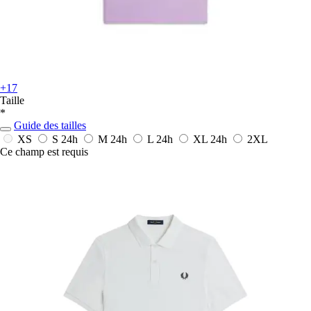
+17
Taille
*
Guide des tailles
XS
S
24h
M
24h
L
24h
XL
24h
2XL
Ce champ est requis