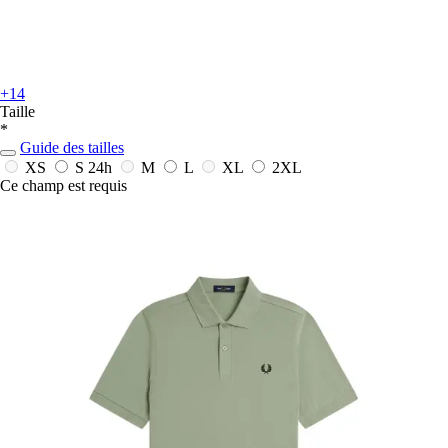
+14
Taille
*
Guide des tailles
XS
S
24h
M
L
XL
2XL
Ce champ est requis