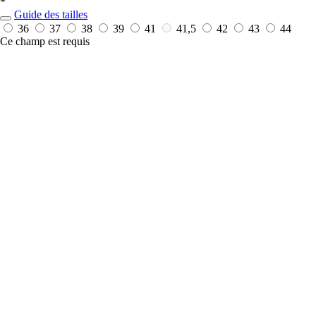
*
Guide des tailles
36
37
38
39
41
41,5
42
43
44
Ce champ est requis