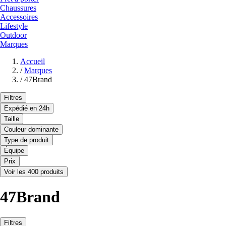
Chaussures
Accessoires
Lifestyle
Outdoor
Marques
Accueil
/
Marques
/
47Brand
Filtres
Expédié en 24h
Taille
Couleur dominante
Type de produit
Équipe
Prix
Voir les 400 produits
47Brand
Filtres