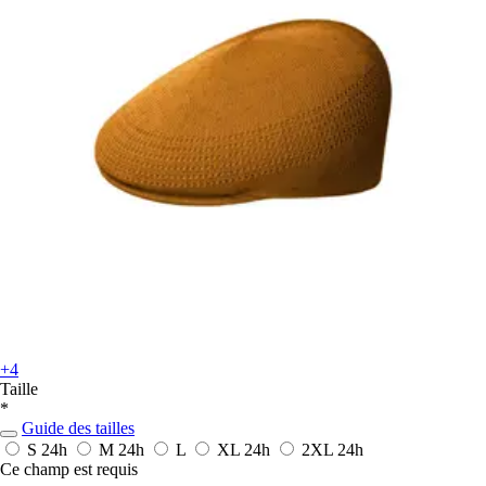
+4
Taille
*
Guide des tailles
S
24h
M
24h
L
XL
24h
2XL
24h
Ce champ est requis