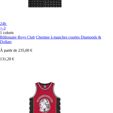
24h
+-3
1 coloris
Billionaire Boys Club
Chemise à manches courtes Diamonds &
Dollars
À partir de
235,00 €
131,20 €