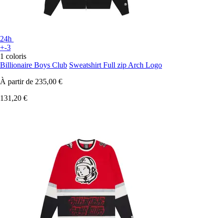
24h
+-3
1 coloris
Billionaire Boys Club
Sweatshirt Full zip Arch Logo
À partir de
235,00 €
131,20 €