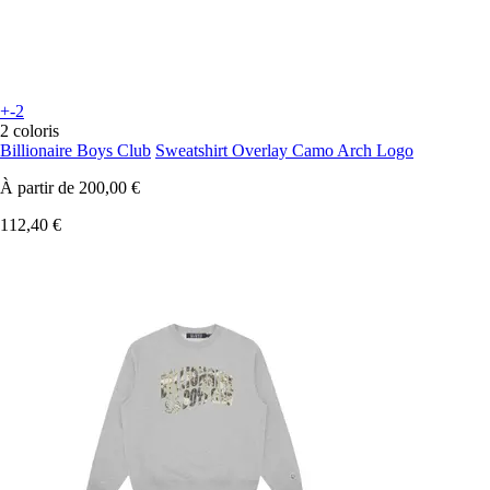
+-2
2 coloris
Billionaire Boys Club
Sweatshirt Overlay Camo Arch Logo
À partir de
200,00 €
112,40 €