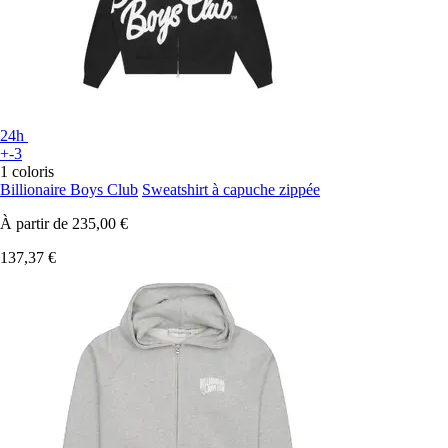
24h
+-3
1 coloris
Billionaire Boys Club
Sweatshirt à capuche zippée
À partir de
235,00 €
137,37 €