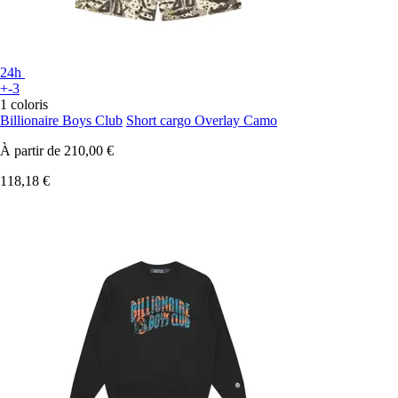
24h
+-3
1 coloris
Billionaire Boys Club
Short cargo Overlay Camo
À partir de
210,00 €
118,18 €