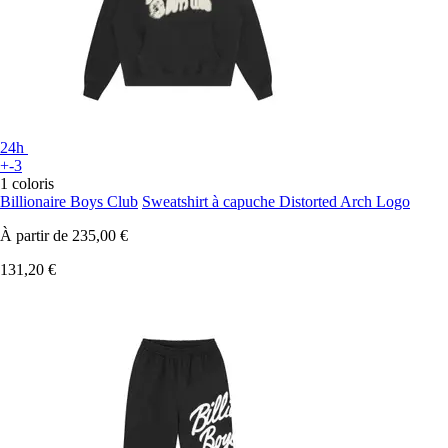
24h
+-3
1 coloris
Billionaire Boys Club
Sweatshirt à capuche Distorted Arch Logo
À partir de
235,00 €
131,20 €