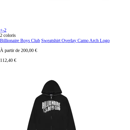
+-2
2 coloris
Billionaire Boys Club
Sweatshirt Overlay Camo Arch Logo
À partir de
200,00 €
112,40 €