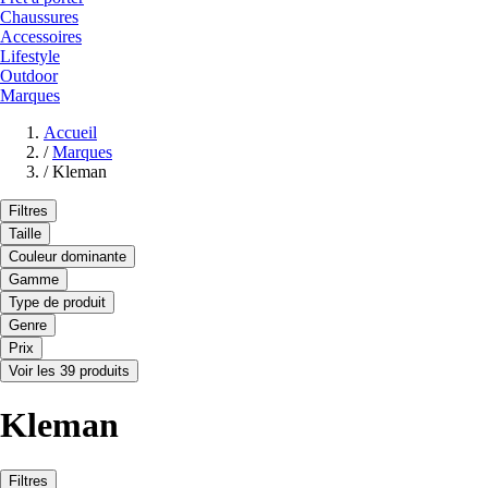
Chaussures
Accessoires
Lifestyle
Outdoor
Marques
Accueil
/
Marques
/
Kleman
Filtres
Taille
Couleur dominante
Gamme
Type de produit
Genre
Prix
Voir les 39 produits
Kleman
Filtres