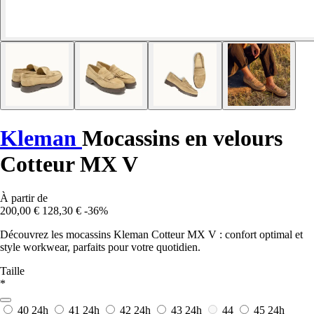
Kleman
Mocassins en velours
Cotteur MX V
À partir de
200,00 €
128,30 €
-36%
Découvrez les mocassins Kleman Cotteur MX V : confort optimal et
style workwear, parfaits pour votre quotidien.
Taille
*
40
24h
41
24h
42
24h
43
24h
44
45
24h