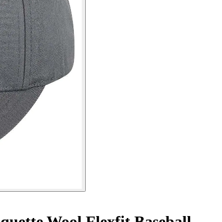
uette Wool Flexfit Baseball