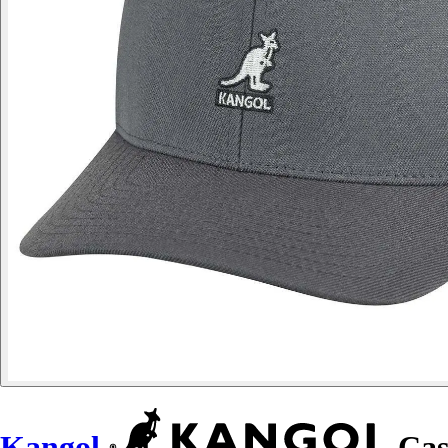
Kangol
Casq