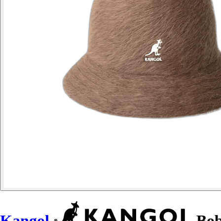
Kangol
Bob