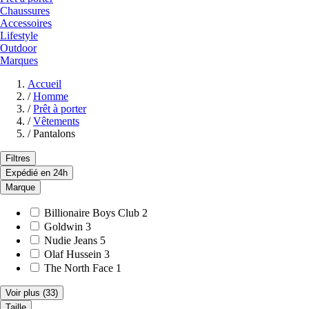
Chaussures
Accessoires
Lifestyle
Outdoor
Marques
Accueil
/
Homme
/
Prêt à porter
/
Vêtements
/
Pantalons
Filtres
Expédié en 24h
Marque
Billionaire Boys Club
2
Goldwin
3
Nudie Jeans
5
Olaf Hussein
3
The North Face
1
Voir plus
(33)
Taille