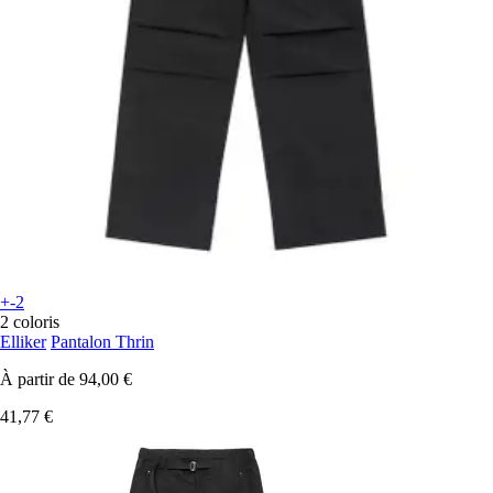
+-2
2 coloris
Elliker
Pantalon Thrin
À partir de
94,00 €
41,77 €