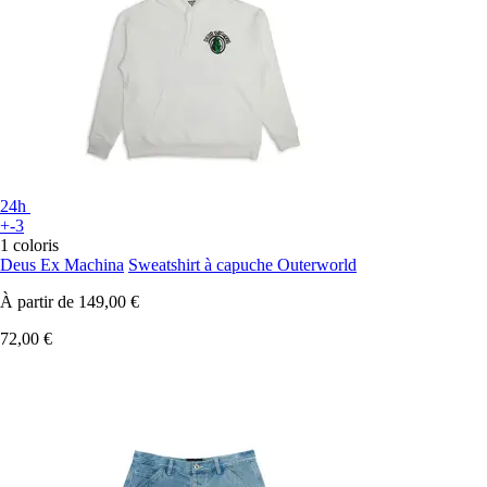
24h
+-3
1 coloris
Deus Ex Machina
Sweatshirt à capuche Outerworld
À partir de
149,00 €
72,00 €