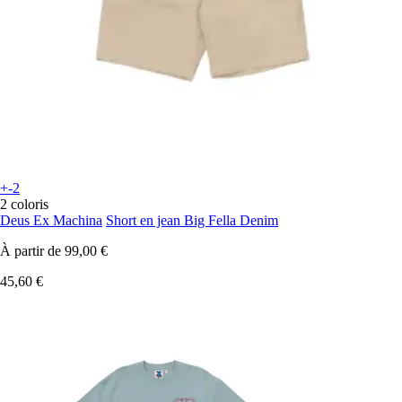
+-2
2 coloris
Deus Ex Machina
Short en jean Big Fella Denim
À partir de
99,00 €
45,60 €