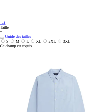
+-1
Taille
*
Guide des tailles
S
M
L
XL
2XL
3XL
Ce champ est requis