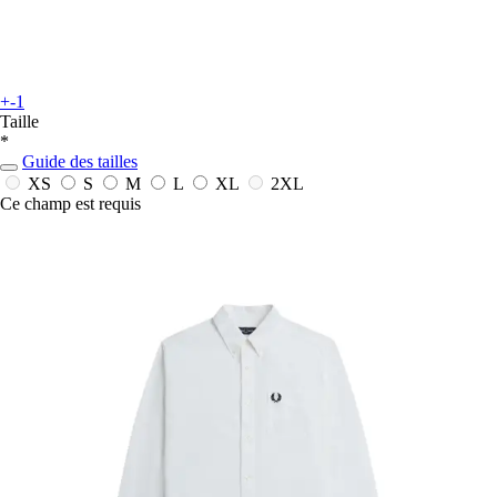
+-1
Taille
*
Guide des tailles
XS
S
M
L
XL
2XL
Ce champ est requis