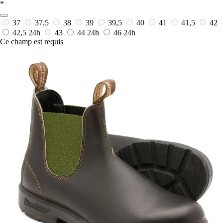
*
37
37,5
38
39
39,5
40
41
41,5
42
42,5
24h
43
44
24h
46
24h
Ce champ est requis