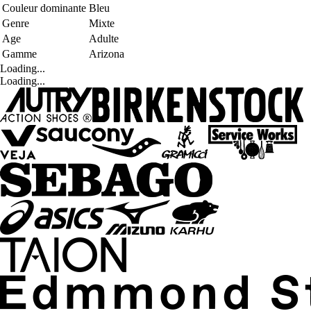
Couleur dominante
Bleu
Genre
Mixte
Age
Adulte
Gamme
Arizona
Loading...
Loading...