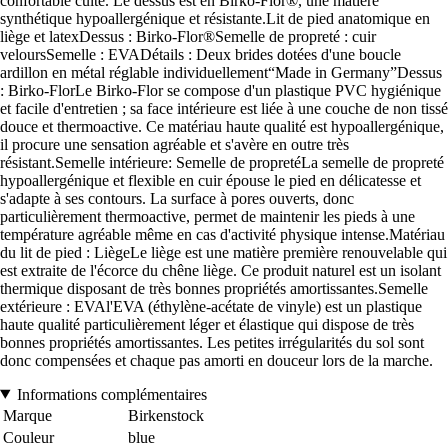
confortable culte. Le dessus est en Birko-Flor®, une matière
synthétique hypoallergénique et résistante.Lit de pied anatomique en
liège et latexDessus : Birko-Flor®Semelle de propreté : cuir
veloursSemelle : EVADétails : Deux brides dotées d'une boucle
ardillon en métal réglable individuellement“Made in Germany”Dessus
: Birko-FlorLe Birko-Flor se compose d'un plastique PVC hygiénique
et facile d'entretien ; sa face intérieure est liée à une couche de non tissé
douce et thermoactive. Ce matériau haute qualité est hypoallergénique,
il procure une sensation agréable et s'avère en outre très
résistant.Semelle intérieure: Semelle de propretéLa semelle de propreté
hypoallergénique et flexible en cuir épouse le pied en délicatesse et
s'adapte à ses contours. La surface à pores ouverts, donc
particulièrement thermoactive, permet de maintenir les pieds à une
température agréable même en cas d'activité physique intense.Matériau
du lit de pied : LiègeLe liège est une matière première renouvelable qui
est extraite de l'écorce du chêne liège. Ce produit naturel est un isolant
thermique disposant de très bonnes propriétés amortissantes.Semelle
extérieure : EVAl'EVA (éthylène-acétate de vinyle) est un plastique
haute qualité particulièrement léger et élastique qui dispose de très
bonnes propriétés amortissantes. Les petites irrégularités du sol sont
donc compensées et chaque pas amorti en douceur lors de la marche.
Informations complémentaires
Marque
Birkenstock
Couleur
blue