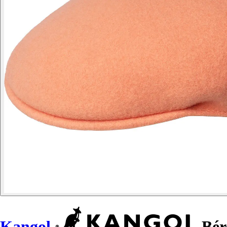
Kangol
Bér