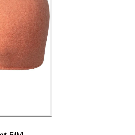
et 504