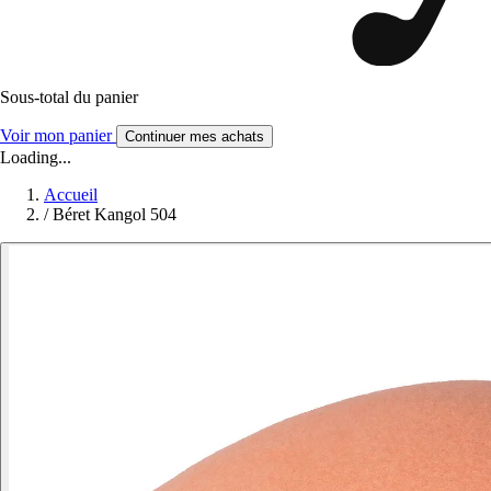
Sous-total du panier
Voir mon panier
Continuer mes achats
Loading...
Accueil
/
Béret Kangol 504