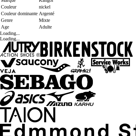
Marque
Kangol
Couleur
nickel
Couleur dominante
Argenté
Genre
Mixte
Age
Adulte
Loading...
Loading...