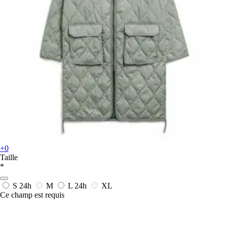
+0
Taille
*
S
24h
M
L
24h
XL
Ce champ est requis