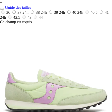
*
Guide des tailles
36
37
24h
38
24h
39
24h
40
24h
40,5
41
24h
42,5
43
44
Ce champ est requis