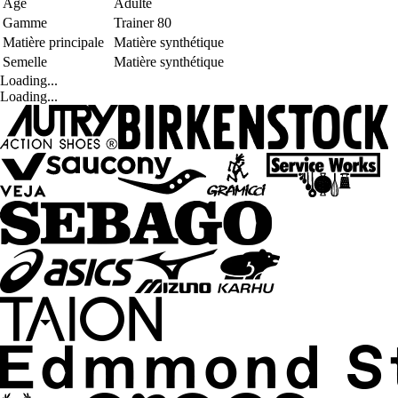
Age
Adulte
Gamme
Trainer 80
Matière principale
Matière synthétique
Semelle
Matière synthétique
Loading...
Loading...