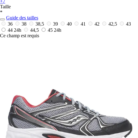
+7
Taille
*
Guide des tailles
36
38
38,5
39
40
41
42
42,5
43
44
24h
44,5
45
24h
Ce champ est requis