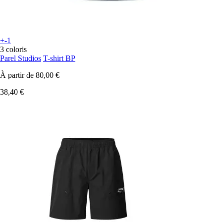
+-1
3 coloris
Parel Studios
T-shirt BP
À partir de
80,00 €
38,40 €