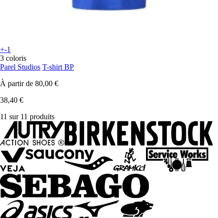
+-1
3 coloris
Parel Studios
T-shirt BP
À partir de
80,00 €
38,40 €
11 sur 11 produits