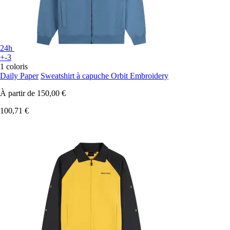
24h
+-3
1 coloris
Daily Paper
Sweatshirt à capuche Orbit Embroidery
À partir de
150,00 €
100,71 €