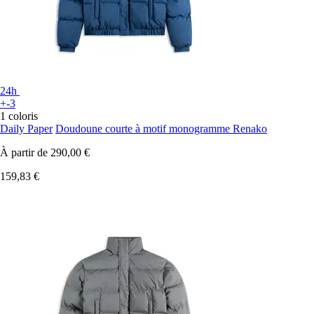
24h
+-3
1 coloris
Daily Paper
Doudoune courte à motif monogramme Renako
À partir de
290,00 €
159,83 €