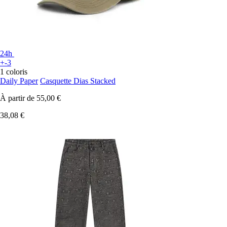
24h
+-3
1 coloris
Daily Paper
Casquette Dias Stacked
À partir de
55,00 €
38,08 €