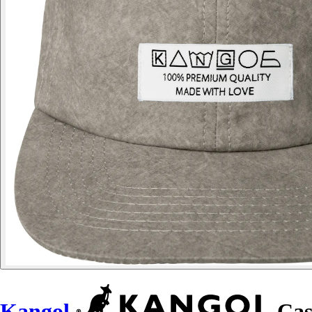
Kangol
Cas