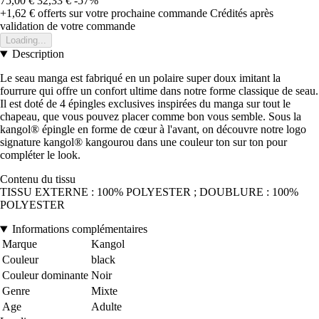
75,00 €
32,33 €
-57%
+1,62 €
offerts sur votre prochaine commande
Crédités après
validation de votre commande
Loading...
Description
Le seau manga est fabriqué en un polaire super doux imitant la
fourrure qui offre un confort ultime dans notre forme classique de seau.
Il est doté de 4 épingles exclusives inspirées du manga sur tout le
chapeau, que vous pouvez placer comme bon vous semble. Sous la
kangol® épingle en forme de cœur à l'avant, on découvre notre logo
signature kangol® kangourou dans une couleur ton sur ton pour
compléter le look.
Contenu du tissu
TISSU EXTERNE : 100% POLYESTER ; DOUBLURE : 100%
POLYESTER
Informations complémentaires
Marque
Kangol
Couleur
black
Couleur dominante
Noir
Genre
Mixte
Age
Adulte