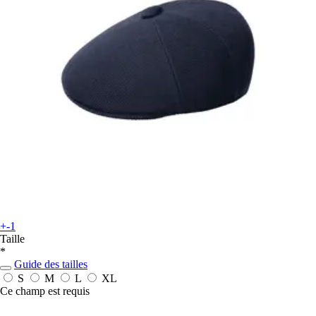
+-1
Taille
*
Guide des tailles
S
M
L
XL
Ce champ est requis