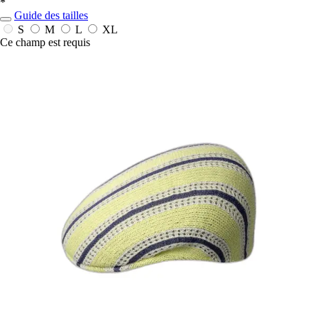
*
Guide des tailles
S
M
L
XL
Ce champ est requis