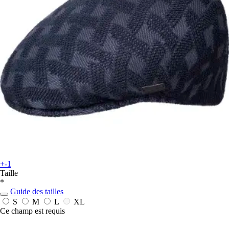
+-1
Taille
*
Guide des tailles
S
M
L
XL
Ce champ est requis