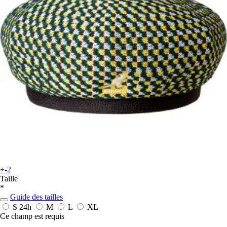
+-2
Taille
*
Guide des tailles
S
24h
M
L
XL
Ce champ est requis