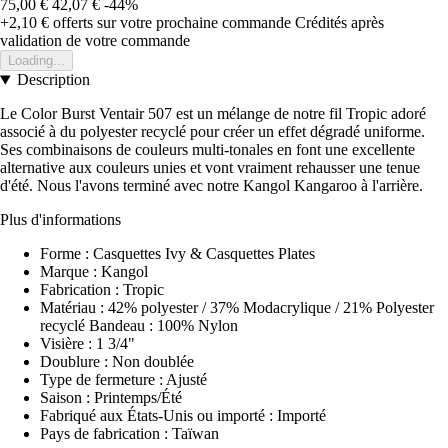
75,00 €
42,07 €
-44%
+2,10 €
offerts sur votre prochaine commande
Crédités après
validation de votre commande
Loading...
Description
Le Color Burst Ventair 507 est un mélange de notre fil Tropic adoré
associé à du polyester recyclé pour créer un effet dégradé uniforme.
Ses combinaisons de couleurs multi-tonales en font une excellente
alternative aux couleurs unies et vont vraiment rehausser une tenue
d'été. Nous l'avons terminé avec notre Kangol Kangaroo à l'arrière.
Plus d'informations
Forme : Casquettes Ivy & Casquettes Plates
Marque : Kangol
Fabrication : Tropic
Matériau : 42% polyester / 37% Modacrylique / 21% Polyester
recyclé Bandeau : 100% Nylon
Visière : 1 3/4"
Doublure : Non doublée
Type de fermeture : Ajusté
Saison : Printemps/Été
Fabriqué aux États-Unis ou importé : Importé
Pays de fabrication : Taïwan