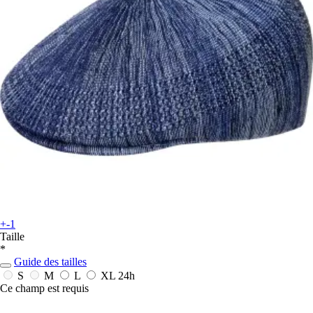
+-1
Taille
*
Guide des tailles
S
M
L
XL
24h
Ce champ est requis