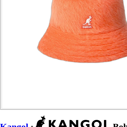
Kangol
Bob