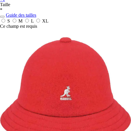
Taille
*
Guide des tailles
S
M
L
XL
Ce champ est requis