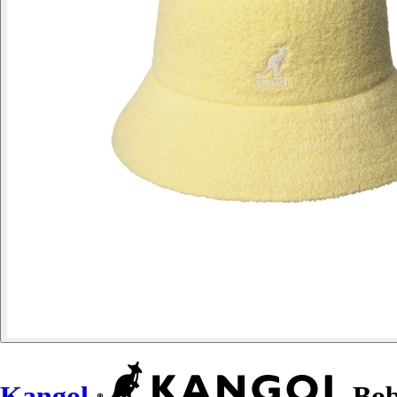
Kangol
Bob