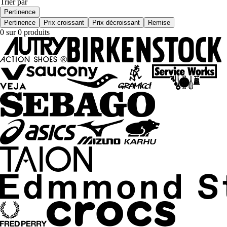
Trier par
Pertinence
Pertinence
Prix croissant
Prix décroissant
Remise
0 sur 0 produits