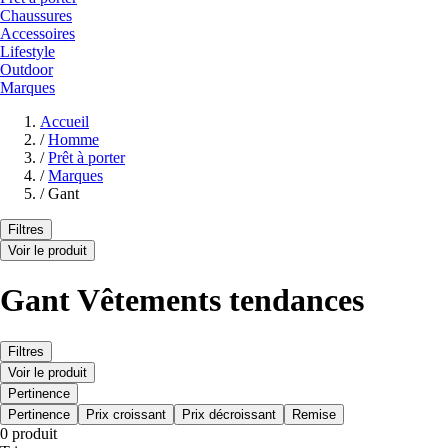
Chaussures
Accessoires
Lifestyle
Outdoor
Marques
Accueil
/
Homme
/
Prêt à porter
/
Marques
/
Gant
Filtres
Voir le produit
Gant Vêtements tendances
Filtres
Voir le produit
Pertinence
Pertinence
Prix croissant
Prix décroissant
Remise
0 produit