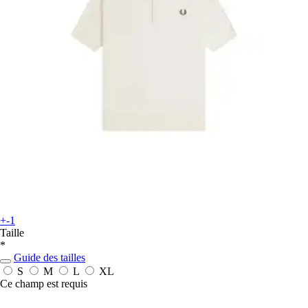
+-1
Taille
*
Guide des tailles
S
M
L
XL
Ce champ est requis