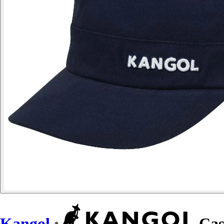
Kangol
Cas