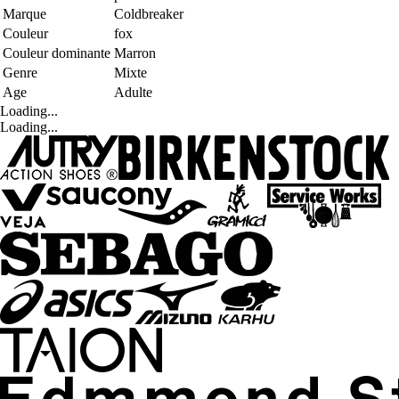
Marque
Coldbreaker
Couleur
fox
Couleur dominante
Marron
Genre
Mixte
Age
Adulte
Loading...
Loading...