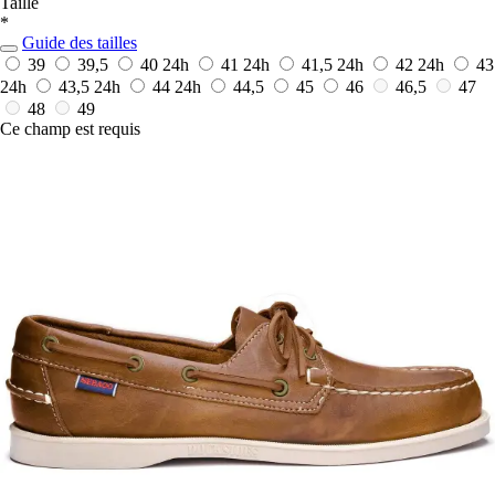
Taille
*
Guide des tailles
39
39,5
40
24h
41
24h
41,5
24h
42
24h
43
24h
43,5
24h
44
24h
44,5
45
46
46,5
47
48
49
Ce champ est requis