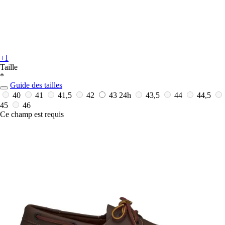
+1
Taille
*
Guide des tailles
40
41
41,5
42
43
24h
43,5
44
44,5
45
46
Ce champ est requis