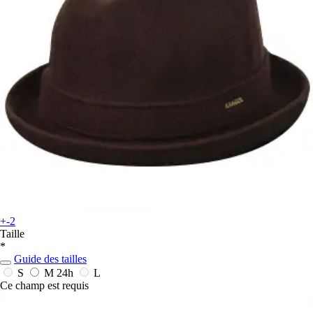
+-2
Taille
*
Guide des tailles
S
M
24h
L
Ce champ est requis