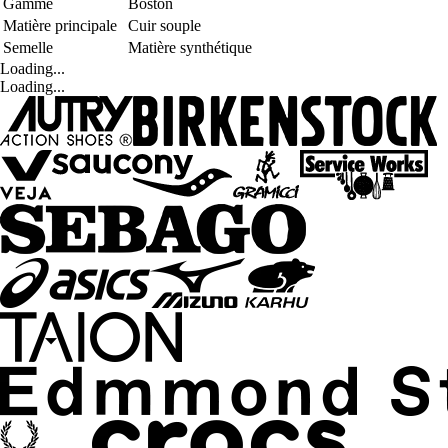
Gamme
Boston
Matière principale
Cuir souple
Semelle
Matière synthétique
Loading...
Loading...