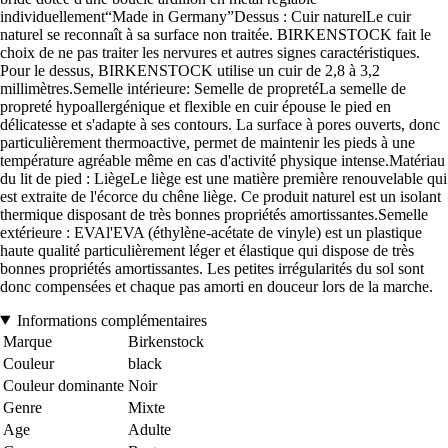
individuellement“Made in Germany”Dessus : Cuir naturelLe cuir
naturel se reconnaît à sa surface non traitée. BIRKENSTOCK fait le
choix de ne pas traiter les nervures et autres signes caractéristiques.
Pour le dessus, BIRKENSTOCK utilise un cuir de 2,8 à 3,2
millimètres.Semelle intérieure: Semelle de propretéLa semelle de
propreté hypoallergénique et flexible en cuir épouse le pied en
délicatesse et s'adapte à ses contours. La surface à pores ouverts, donc
particulièrement thermoactive, permet de maintenir les pieds à une
température agréable même en cas d'activité physique intense.Matériau
du lit de pied : LiègeLe liège est une matière première renouvelable qui
est extraite de l'écorce du chêne liège. Ce produit naturel est un isolant
thermique disposant de très bonnes propriétés amortissantes.Semelle
extérieure : EVAl'EVA (éthylène-acétate de vinyle) est un plastique
haute qualité particulièrement léger et élastique qui dispose de très
bonnes propriétés amortissantes. Les petites irrégularités du sol sont
donc compensées et chaque pas amorti en douceur lors de la marche.
Informations complémentaires
Marque
Birkenstock
Couleur
black
Couleur dominante
Noir
Genre
Mixte
Age
Adulte