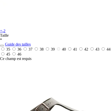
+-2
Taille
*
Guide des tailles
35
36
37
38
39
40
41
42
43
44
45
46
Ce champ est requis