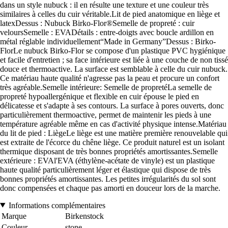
dans un style nubuck : il en résulte une texture et une couleur très
similaires à celles du cuir véritable.Lit de pied anatomique en liège et
latexDessus : Nubuck Birko-Flor®Semelle de propreté : cuir
veloursSemelle : EVADétails : entre-doigts avec boucle ardillon en
métal réglable individuellement“Made in Germany”Dessus : Birko-
FlorLe nubuck Birko-Flor se compose d'un plastique PVC hygiénique
et facile d'entretien ; sa face intérieure est liée à une couche de non tissé
douce et thermoactive. La surface est semblable à celle du cuir nubuck.
Ce matériau haute qualité n'agresse pas la peau et procure un confort
très agréable.Semelle intérieure: Semelle de propretéLa semelle de
propreté hypoallergénique et flexible en cuir épouse le pied en
délicatesse et s'adapte à ses contours. La surface à pores ouverts, donc
particulièrement thermoactive, permet de maintenir les pieds à une
température agréable même en cas d'activité physique intense.Matériau
du lit de pied : LiègeLe liège est une matière première renouvelable qui
est extraite de l'écorce du chêne liège. Ce produit naturel est un isolant
thermique disposant de très bonnes propriétés amortissantes.Semelle
extérieure : EVAl'EVA (éthylène-acétate de vinyle) est un plastique
haute qualité particulièrement léger et élastique qui dispose de très
bonnes propriétés amortissantes. Les petites irrégularités du sol sont
donc compensées et chaque pas amorti en douceur lors de la marche.
Informations complémentaires
Marque
Birkenstock
Couleur
stone