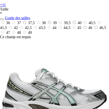
+11
Taille
*
Guide des tailles
36
37
37,5
38
39
39,5
40
40,5
41,5
42
42,5
43,5
44
44,5
45
46
46,5
47
48
49
Ce champ est requis