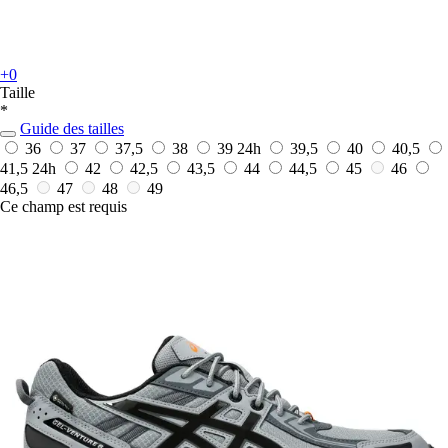
+0
Taille
*
Guide des tailles
36
37
37,5
38
39
24h
39,5
40
40,5
41,5
24h
42
42,5
43,5
44
44,5
45
46
46,5
47
48
49
Ce champ est requis