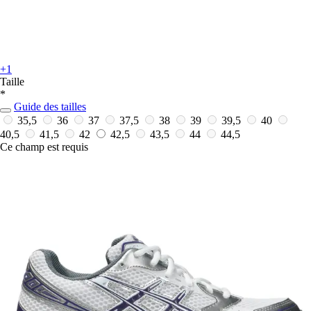
+1
Taille
*
Guide des tailles
35,5
36
37
37,5
38
39
39,5
40
40,5
41,5
42
42,5
43,5
44
44,5
Ce champ est requis